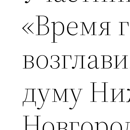
«Время г
возглав
думу Ни
Новгоро