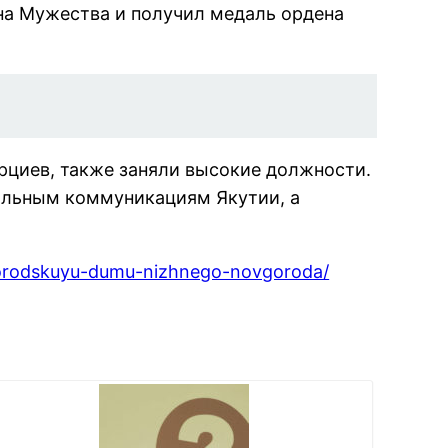
на Мужества и получил медаль ордена
рциев, также заняли высокие должности.
альным коммуникациям Якутии, а
gorodskuyu-dumu-nizhnego-novgoroda/