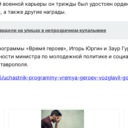
ей военной карьеры он трижды был удостоен орде
, а также другие награды.
видели на улицах в непрозрачном купальнике
рограммы «Время героев», Игорь Юргин и Заур Гу
ности министра по молодежной политике и соци
таврополя.
/25/uchastnik-programmy-vremya-geroev-vozglavil-