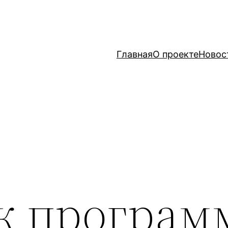
Главная
О проекте
Новос
к програм