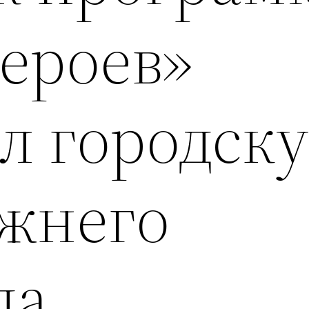
ероев»
ил городск
жнего
да