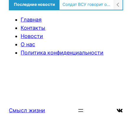
Последние новости
Солдат ВСУ говорит о том, чтобы продавали топливо для ремонта техники в Угледаре
Главная
Контакты
Новости
О нас
Политика конфиденциальности
ВКон
Смысл жизни