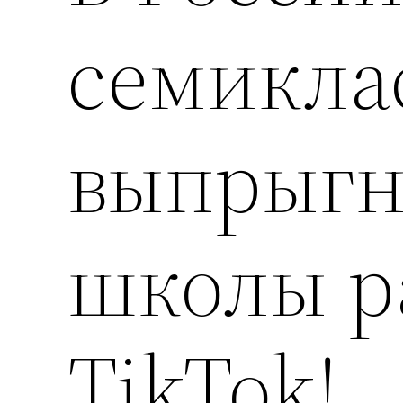
семикла
выпрыгн
школы р
TikTok!