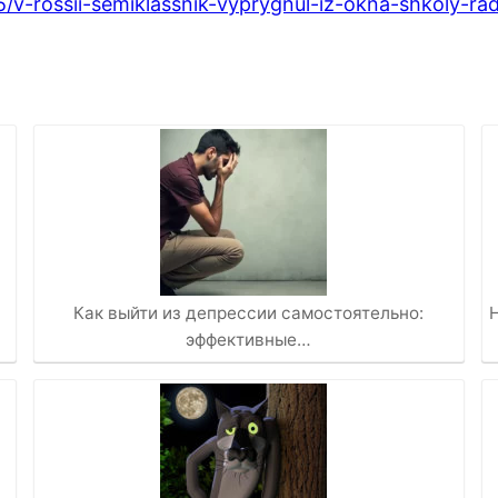
/v-rossii-semiklassnik-vyprygnul-iz-okna-shkoly-rad
Как выйти из депрессии самостоятельно:
эффективные…