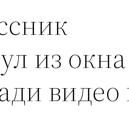
ссник
ул из окна
ади видео 