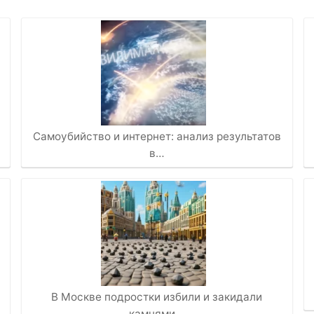
Самоубийство и интернет: анализ результатов
в…
В Москве подростки избили и закидали
камнями…