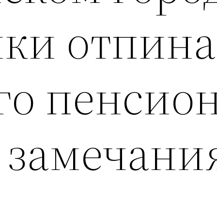
ки отпин
го пенсио
о замечани