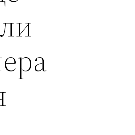
али
нера
я