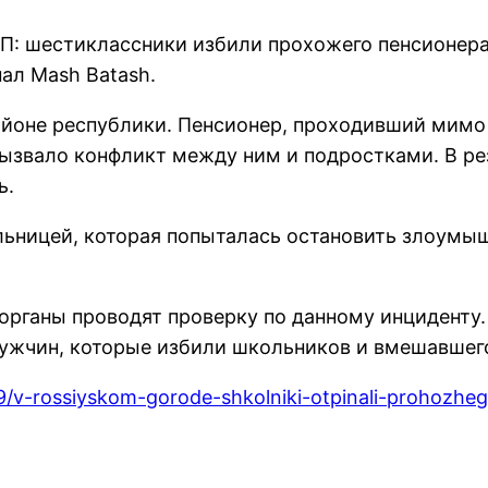
П: шестиклассники избили прохожего пенсионера
ал Mash Batash.
йоне республики. Пенсионер, проходивший мимо 
вызвало конфликт между ним и подростками. В ре
ь.
ьницей, которая попыталась остановить злоумыш
органы проводят проверку по данному инциденту.
мужчин, которые избили школьников и вмешавшего
29/v-rossiyskom-gorode-shkolniki-otpinali-prohozhe