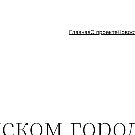
Главная
О проекте
Новос
йском горо