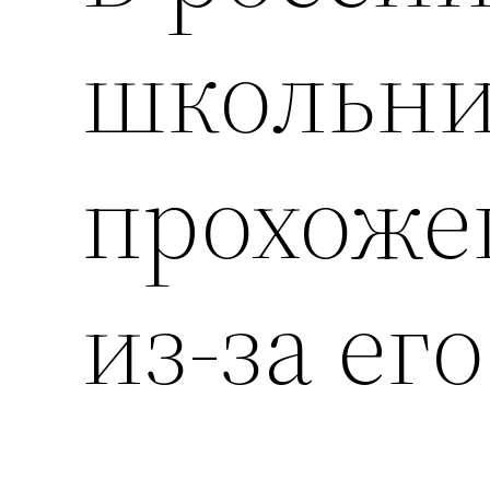
школьни
прохоже
из-за ег