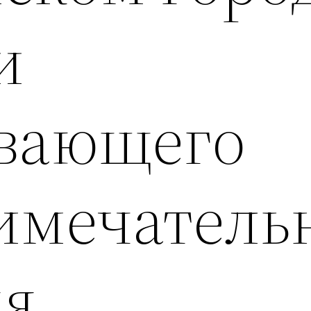
и
вающего
имечатель
дя