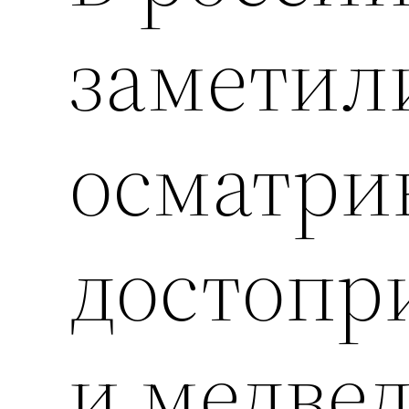
заметил
осматри
достопр
и медве