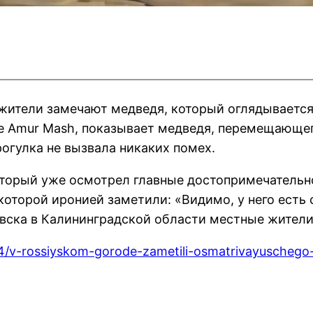
ители замечают медведя, который оглядывается
е Amur Mash, показывает медведя, перемещающего
рогулка не вызвала никаких помех.
оторый уже осмотрел главные достопримечательн
которой иронией заметили: «Видимо, у него есть
ьевска в Калининградской области местные жител
24/v-rossiyskom-gorode-zametili-osmatrivayuscheg