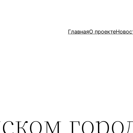
Главная
О проекте
Новос
йском горо