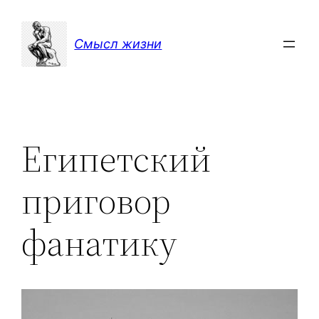
Перейти
к
Смысл жизни
содержимому
Египетский
приговор
фанатику