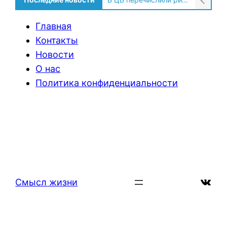
Россиянам назвали регионы страны для лучшего наблюдения за северным сиянием
Главная
Контакты
Новости
О нас
Политика конфиденциальности
ВКон
Смысл жизни